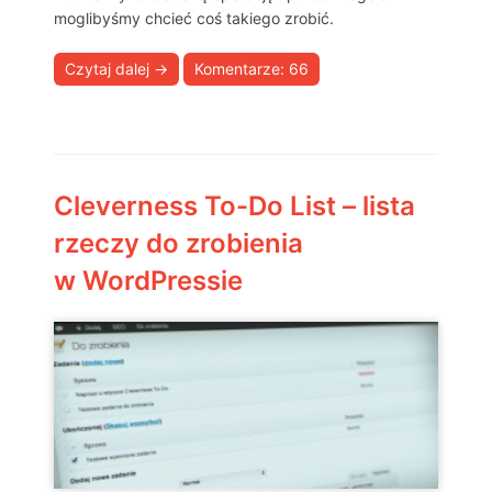
moglibyśmy chcieć coś takiego zrobić.
Czytaj dalej
→
Komentarze: 66
Cleverness To-Do List – lista
rzeczy do zrobienia
w WordPressie