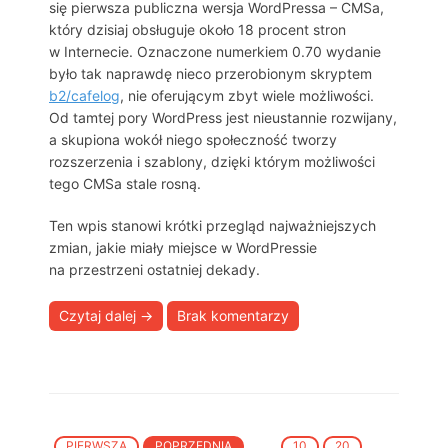
się pierwsza publiczna wersja WordPressa – CMSa,
który dzisiaj obsługuje około 18 procent stron
w Internecie. Oznaczone numerkiem 0.70 wydanie
było tak naprawdę nieco przerobionym skryptem
b2/cafelog
, nie oferującym zbyt wiele możliwości.
Od tamtej pory WordPress jest nieustannie rozwijany,
a skupiona wokół niego społeczność tworzy
rozszerzenia i szablony, dzięki którym możliwości
tego CMSa stale rosną.
Ten wpis stanowi krótki przegląd najważniejszych
zmian, jakie miały miejsce w WordPressie
na przestrzeni ostatniej dekady.
Czytaj dalej
→
Brak komentarzy
PIERWSZA
POPRZEDNIA
...
10
20
...