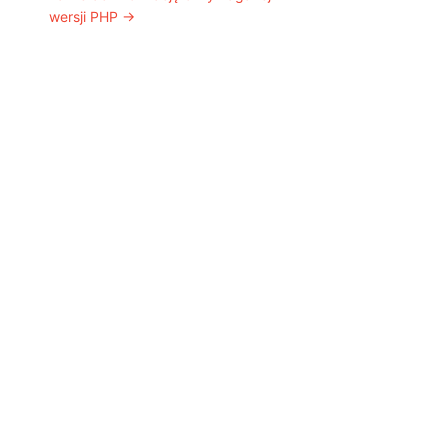
wersji PHP
→