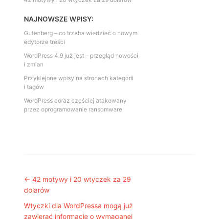
NAJNOWSZE WPISY:
Gutenberg – co trzeba wiedzieć o nowym
edytorze treści
WordPress 4.9 już jest – przegląd nowości
i zmian
Przyklejone wpisy na stronach kategorii
i tagów
WordPress coraz częściej atakowany
przez oprogramowanie ransomware
Post navigation
←
42 motywy i 20 wtyczek za 29
dolarów
Wtyczki dla WordPressa mogą już
zawierać informację o wymaganej