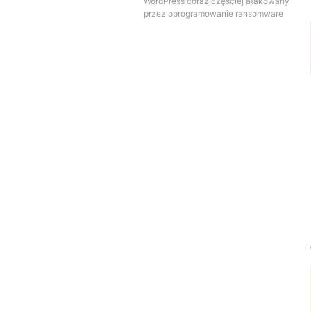
WordPress coraz częściej atakowany
przez oprogramowanie ransomware