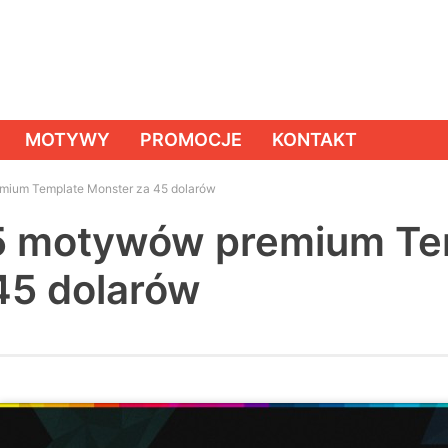
MOTYWY
PROMOCJE
KONTAKT
mium Template Monster za 45 dolarów
 5 motywów premium Te
45 dolarów