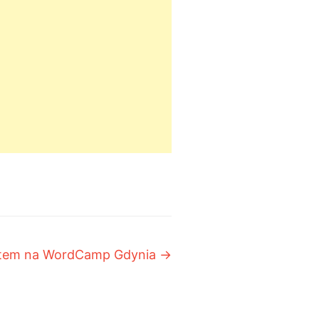
ntem na WordCamp Gdynia
→