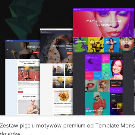
Zestaw pięciu motywów premium od Template Monst
dolarów.