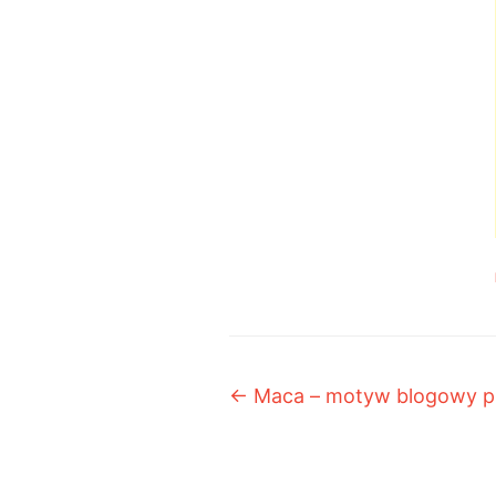
Post navigation
←
Maca – motyw blogowy p