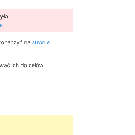
yła
e
 zobaczyć na
stronie
ywać ich do celów