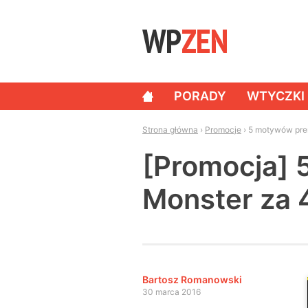
Skip to content
PORADY
WTYCZKI
NAWIGACJA
Strona główna
›
Promocje
›
5 motywów pre
[Promocja]
Monster za 
Bartosz Romanowski
30 marca 2016