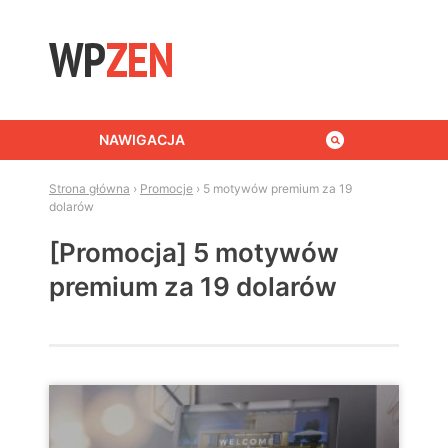
Skip to content
NAWIGACJA
Strona główna
›
Promocje
›
5 motywów premium za 19
dolarów
[Promocja] 5 motywów
premium za 19 dolarów