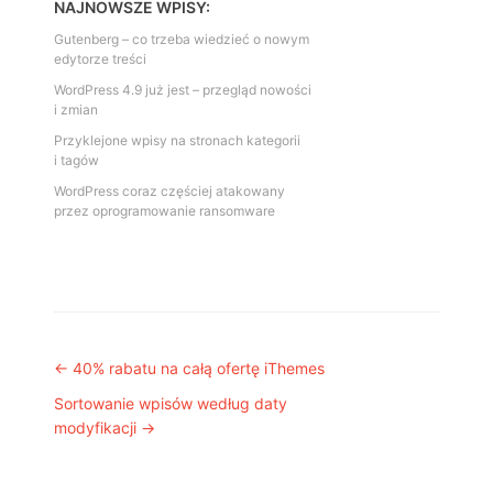
NAJNOWSZE WPISY:
Gutenberg – co trzeba wiedzieć o nowym
edytorze treści
WordPress 4.9 już jest – przegląd nowości
i zmian
Przyklejone wpisy na stronach kategorii
i tagów
WordPress coraz częściej atakowany
przez oprogramowanie ransomware
Post navigation
←
40% rabatu na całą ofertę iThemes
Sortowanie wpisów według daty
modyfikacji
→