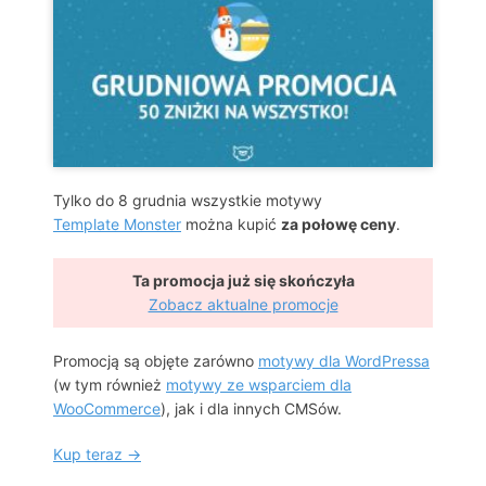
Tylko do 8 grudnia wszystkie motywy
Template Monster
można kupić
za połowę ceny
.
Ta promocja już się skończyła
Zobacz aktualne promocje
Promocją są objęte zarówno
motywy dla WordPressa
(w tym również
motywy ze wsparciem dla
WooCommerce
), jak i dla innych CMSów.
Kup teraz →