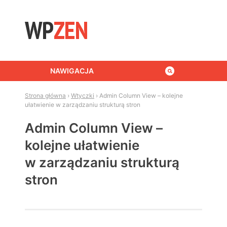
Skip to content
NAWIGACJA
Strona główna
›
Wtyczki
›
Admin Column View – kolejne
ułatwienie w zarządzaniu strukturą stron
Admin Column View –
kolejne ułatwienie
w zarządzaniu strukturą
stron