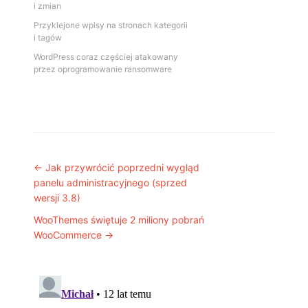
i zmian
Przyklejone wpisy na stronach kategorii
i tagów
WordPress coraz częściej atakowany
przez oprogramowanie ransomware
Post navigation
←
Jak przywrócić poprzedni wygląd
panelu administracyjnego (sprzed
wersji 3.8)
WooThemes świętuje 2 miliony pobrań
WooCommerce
→