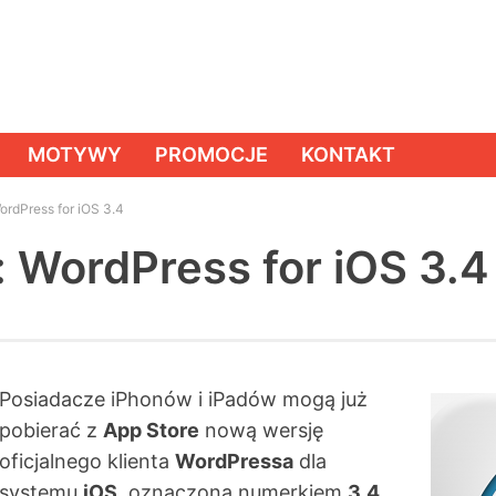
MOTYWY
PROMOCJE
KONTAKT
ordPress for iOS 3.4
: WordPress for iOS 3.4
Posiadacze iPhonów i iPadów mogą już
pobierać z
App Store
nową wersję
oficjalnego klienta
WordPressa
dla
systemu
iOS
, oznaczoną numerkiem
3.4
.