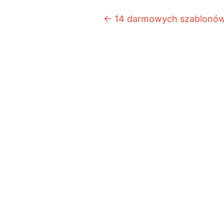
Post navigation
←
14 darmowych szablonów 