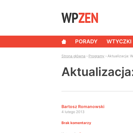
Skip to content
PORADY
WTYCZKI
NAWIGACJA
Strona główna
›
Programy
›
Aktualizacja: W
Aktualizacja
Bartosz Romanowski
4 lutego 2013
Brak komentarzy