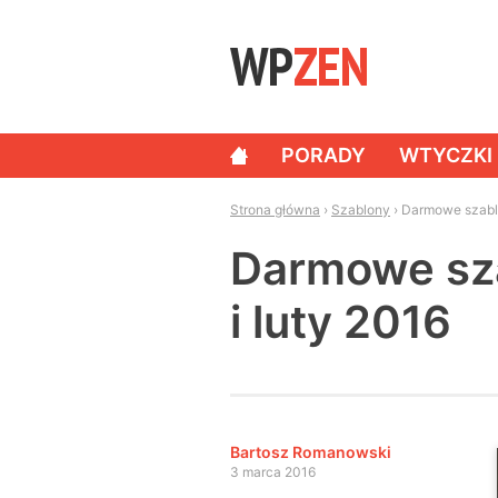
Skip to content
PORADY
WTYCZKI
NAWIGACJA
Strona główna
›
Szablony
›
Darmowe szablo
Darmowe sza
i luty 2016
Bartosz Romanowski
3 marca 2016