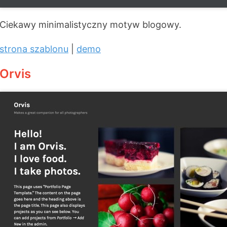
Ciekawy minimalistyczny motyw blogowy.
strona szablonu
|
demo
Orvis