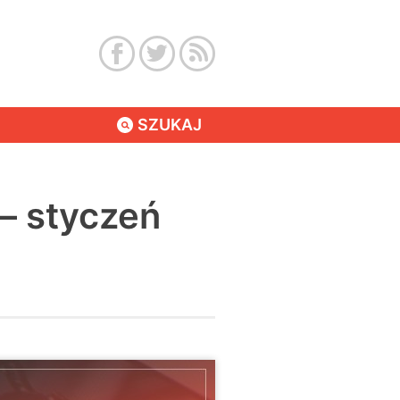
SZUKAJ
– styczeń