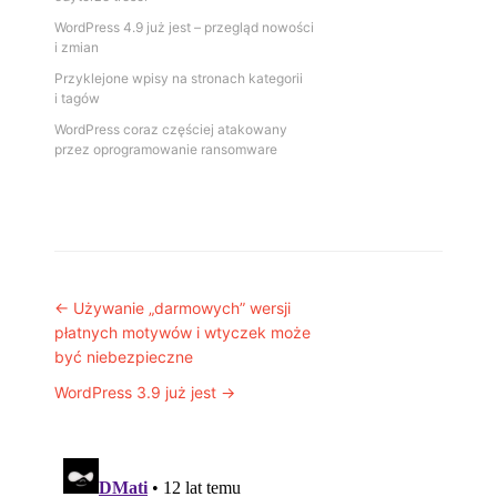
WordPress 4.9 już jest – przegląd nowości
i zmian
Przyklejone wpisy na stronach kategorii
i tagów
WordPress coraz częściej atakowany
przez oprogramowanie ransomware
Post navigation
←
Używanie „darmowych” wersji
płatnych motywów i wtyczek może
być niebezpieczne
WordPress 3.9 już jest
→