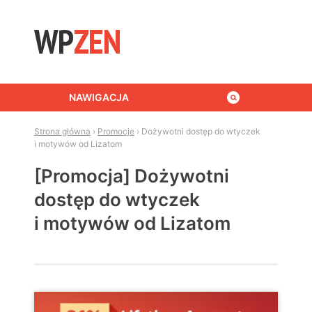
Skip to content
NAWIGACJA
Strona główna
›
Promocje
›
Dożywotni dostęp do wtyczek
i motywów od Lizatom
[Promocja] Dożywotni
dostęp do wtyczek
i motywów od Lizatom