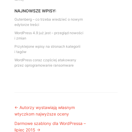
NAJNOWSZE WPISY:
Gutenberg – co trzeba wiedzieć o nowym
edytorze treści
WordPress 4.9 już jest – przegląd nowości
i zmian
Przyklejone wpisy na stronach kategorii
i tagów
WordPress coraz częściej atakowany
przez oprogramowanie ransomware
Post navigation
←
Autorzy wystawiają własnym
wtyczkom najwyższe oceny
Darmowe szablony dla WordPressa –
lipiec 2015
→