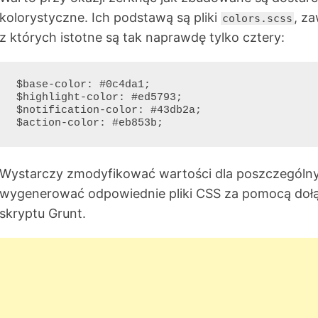
kolorystyczne. Ich podstawą są pliki
, za
colors.scss
z których istotne są tak naprawdę tylko cztery:
$base-color: #0c4da1;

$highlight-color: #ed5793;

$notification-color: #43db2a;

Wystarczy zmodyfikować wartości dla poszczególny
wygenerować odpowiednie pliki CSS za pomocą doł
skryptu Grunt.