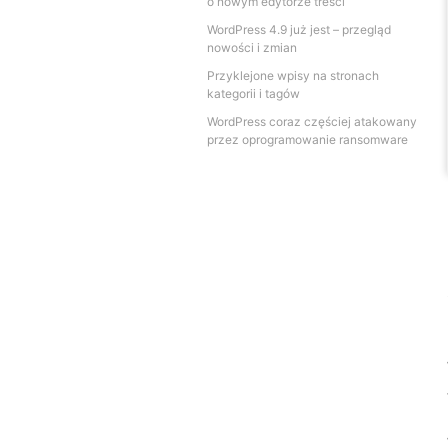
o nowym edytorze treści
WordPress 4.9 już jest – przegląd
nowości i zmian
Przyklejone wpisy na stronach
kategorii i tagów
WordPress coraz częściej atakowany
przez oprogramowanie ransomware