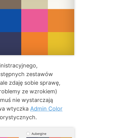
nistracyjnego,
dostępnych zestawów
ale zdaję sobie sprawę,
problemy ze wzrokiem)
omuś nie wystarczają
owa wtyczka
Admin Color
lorystycznych.