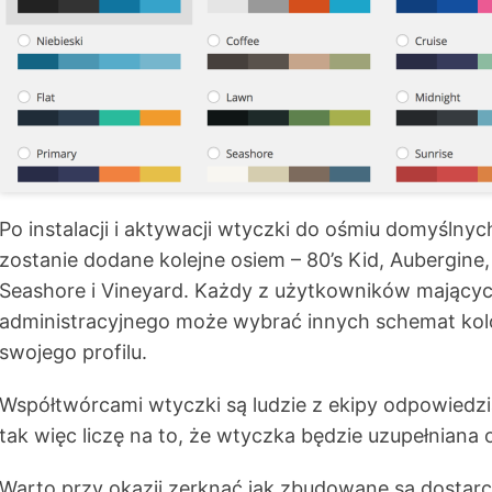
Po instalacji i aktywacji wtyczki do ośmiu domyśln
zostanie dodane kolejne osiem – 80’s Kid, Aubergine, 
Seashore i Vineyard. Każdy z użytkowników mającyc
administracyjnego może wybrać innych schemat kolo
swojego profilu.
Współtwórcami wtyczki są ludzie z ekipy odpowiedzi
tak więc liczę na to, że wtyczka będzie uzupełniana 
Warto przy okazji zerknąć jak zbudowane są dosta