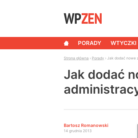
Skip to content
PORADY
WTYCZKI
NAWIGACJA
Strona główna
›
Porady
›
Jak dodać nowe z
Jak dodać n
administrac
Bartosz Romanowski
14 grudnia 2013