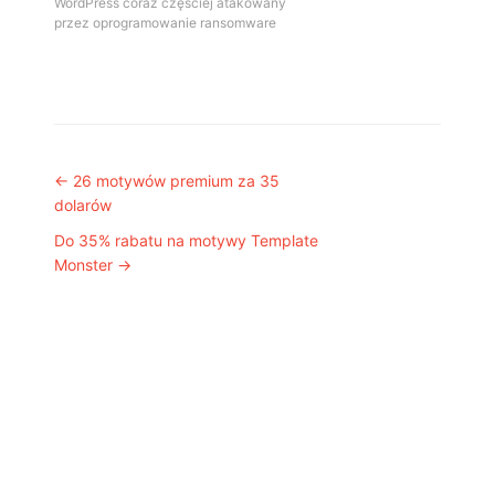
WordPress coraz częściej atakowany
przez oprogramowanie ransomware
Post navigation
←
26 motywów premium za 35
dolarów
Do 35% rabatu na motywy Template
Monster
→