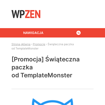
Skip to content
NAWIGACJA
Strona główna
›
Promocje
›
Świąteczna paczka
od TemplateMonster
[Promocja] Świąteczna
paczka
od TemplateMonster