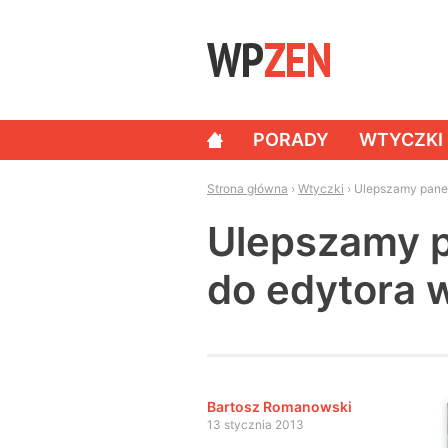
Skip to content
PORADY
WTYCZKI
NAWIGACJA
Strona główna
›
Wtyczki
›
Ulepszamy panel
Ulepszamy p
do edytora 
Bartosz Romanowski
13 stycznia 2013