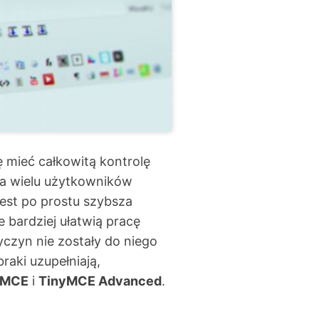
 mieć całkowitą kontrolę
la wielu użytkowników
jest po prostu szybsza
e bardziej ułatwią pracę
yczyn nie zostały do niego
raki uzupełniają,
nyMCE
i
TinyMCE Advanced
.