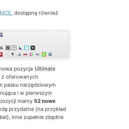
nyMCE
, dostępną również
 nowa pozycja
Ultimate
e z oferowanych
ym pasku narzędziowym
onująca i w pierwszym
spozycji mamy
52 nowe
wdę przydatne (na przykład
bel), inne zupełnie zbędne