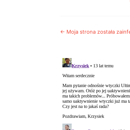
Post navigation
←
Moja strona została zainf