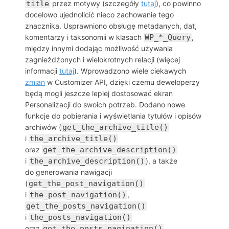
title
przez motywy (szczegóły
tutaj
), co powinno
docelowo ujednolicić nieco zachowanie tego
znacznika. Usprawniono obsługę metadanych, dat,
komentarzy i taksonomii w klasach
WP_*_Query
,
między innymi dodając możliwość używania
zagnieżdżonych i wielokrotnych relacji (więcej
informacji
tutaj
). Wprowadzono wiele ciekawych
zmian
w Customizer API, dzięki czemu deweloperzy
będą mogli jeszcze lepiej dostosować ekran
Personalizacji do swoich potrzeb. Dodano nowe
funkcje do pobierania i wyświetlania tytułów i opisów
archiwów (
get_the_archive_title()
i
the_archive_title()
oraz
get_the_archive_description()
i
the_archive_description()
), a także
do generowania nawigacji
(
get_the_post_navigation()
i
the_post_navigation()
,
get_the_posts_navigation()
i
the_posts_navigation()
oraz
get_the_posts_pagination()