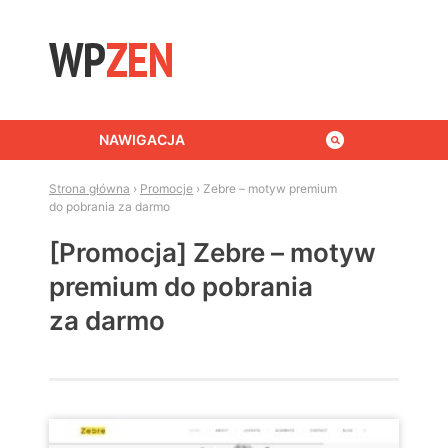
Skip to content
NAWIGACJA
Strona główna
›
Promocje
›
Zebre – motyw premium
do pobrania za darmo
[Promocja] Zebre – motyw
premium do pobrania
za darmo