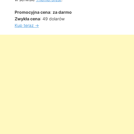
Promocyjna cena
:
za darmo
Zwykła cena
: 49 dolarów
Kup teraz →