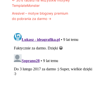
Post navigation
←
30% rabatu na wszystkie motywy
TemplateMonster
Aresivel – motyw blogowy premium
do pobrania za darmo
→