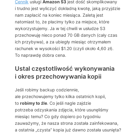
Cennik
usługi
Amazon S3
jest dość skomplikowany
i trudno jest wyliczyć dokładną kwotę, jaką przyjdzie
nam zapłacić na koniec miesiąca. Zaletą jest
natomiast to, że płacimy tylko za miejsce, które
wykorzystujemy. Ja w tej chwili w usłudze S3
przechowuję nieco ponad 70 GB danych (cały czas
ich przybywa), a za ubiegły miesiąc otrzymałem
rachunek w wysokości $1.20 (czyli około 4,60 zł).
To naprawdę dobra cena.
Ustal częstotliwość wykonywania
i okres przechowywania kopii
Jeśli robimy backup codziennie,
ale przechowujemy tylko kilka ostatnich kopii,
to
robimy to źle
. Co jeśli nagle zajdzie
potrzeba odzyskania zdjęcia, które usunęliśmy
miesiąc temu? Co gdy dopiero po tygodniu
zauważymy, że nasza strona została zainfekowana,
a ostatnia „czysta” kopia już dawno została usunięta?