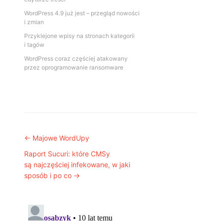
WordPress 4.9 już jest – przegląd nowości
i zmian
Przyklejone wpisy na stronach kategorii
i tagów
WordPress coraz częściej atakowany
przez oprogramowanie ransomware
Post navigation
←
Majowe WordUpy
Raport Sucuri: które CMSy
są najczęściej infekowane, w jaki
sposób i po co
→