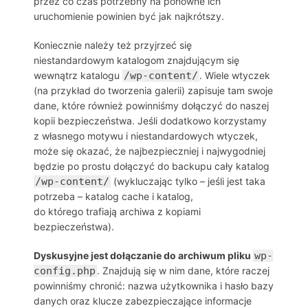
przez co czas potrzebny na ponowne ich
uruchomienie powinien być jak najkrótszy.
Koniecznie należy też przyjrzeć się
niestandardowym katalogom znajdującym się
wewnątrz katalogu
/wp-content/
. Wiele wtyczek
(na przykład do tworzenia galerii) zapisuje tam swoje
dane, które również powinniśmy dołączyć do naszej
kopii bezpieczeństwa. Jeśli dodatkowo korzystamy
z własnego motywu i niestandardowych wtyczek,
może się okazać, że najbezpieczniej i najwygodniej
będzie po prostu dołączyć do backupu cały katalog
/wp-content/
(wykluczając tylko – jeśli jest taka
potrzeba – katalog cache i katalog,
do którego trafiają archiwa z kopiami
bezpieczeństwa).
Dyskusyjne jest dołączanie do archiwum pliku
wp-
config.php
. Znajdują się w nim dane, które raczej
powinniśmy chronić: nazwa użytkownika i hasło bazy
danych oraz klucze zabezpieczające informacje