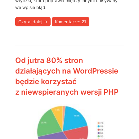
wtyczki, która poprawia między innymi opisywany
we wpisie błąd.
Czytaj dalej
→
Komentarze: 21
Od jutra 80% stron
działających na WordPressie
będzie korzystać
z niewspieranych wersji PHP