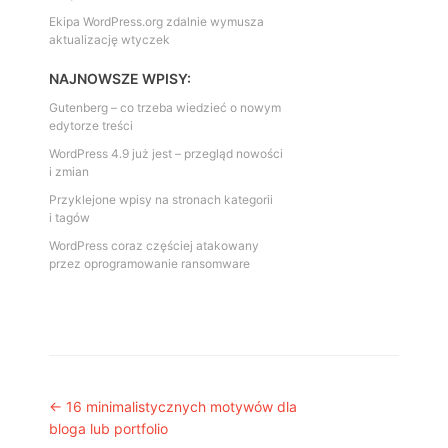
Ekipa WordPress.org zdalnie wymusza
aktualizację wtyczek
NAJNOWSZE WPISY:
Gutenberg – co trzeba wiedzieć o nowym
edytorze treści
WordPress 4.9 już jest – przegląd nowości
i zmian
Przyklejone wpisy na stronach kategorii
i tagów
WordPress coraz częściej atakowany
przez oprogramowanie ransomware
Post navigation
←
16 minimalistycznych motywów dla
bloga lub portfolio