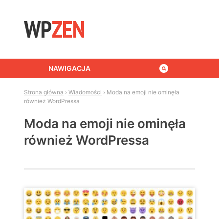
Skip to content
NAWIGACJA
Strona główna
›
Wiadomości
›
Moda na emoji nie ominęła
również WordPressa
Moda na emoji nie ominęła
również WordPressa