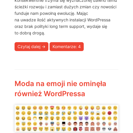
konsekwentnie trzyma się wyznaczonej dawno temu
ścieżki rozwoju i zamiast dużych zmian czy nowości
funduje nam powolną ewolucję. Mając
na uwadze ilość aktywnych instalacji WordPressa
oraz brak polityki long term support, wydaje się
to dobrą drogą.
Czytaj dalej
→
Komentarze: 4
Moda na emoji nie ominęła
również WordPressa