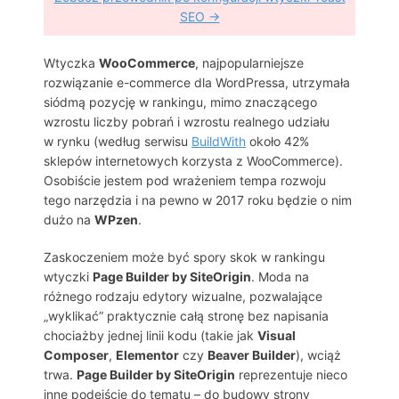
SEO →
Wtyczka
WooCommerce
, najpopularniejsze
rozwiązanie e-commerce dla WordPressa, utrzymała
siódmą pozycję w rankingu, mimo znaczącego
wzrostu liczby pobrań i wzrostu realnego udziału
w rynku (według serwisu
BuildWith
około 42%
sklepów internetowych korzysta z WooCommerce).
Osobiście jestem pod wrażeniem tempa rozwoju
tego narzędzia i na pewno w 2017 roku będzie o nim
dużo na
WPzen
.
Zaskoczeniem może być spory skok w rankingu
wtyczki
Page Builder by SiteOrigin
. Moda na
różnego rodzaju edytory wizualne, pozwalające
„wyklikać” praktycznie całą stronę bez napisania
chociażby jednej linii kodu (takie jak
Visual
Composer
,
Elementor
czy
Beaver Builder
), wciąż
trwa.
Page Builder by SiteOrigin
reprezentuje nieco
inne podejście do tematu – do budowy strony