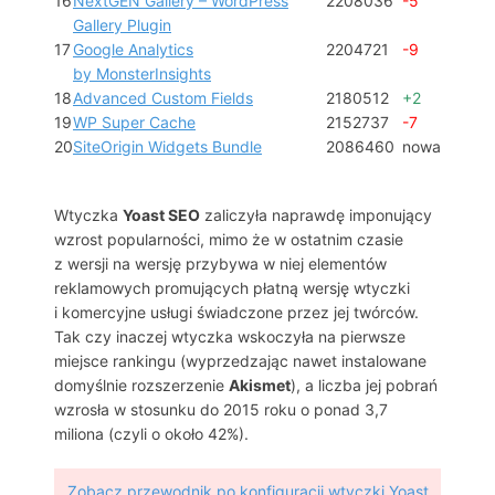
16
NextGEN Gallery – WordPress
2208036
-5
Gallery Plugin
17
Google Analytics
2204721
-9
by MonsterInsights
18
Advanced Custom Fields
2180512
+2
19
WP Super Cache
2152737
-7
20
SiteOrigin Widgets Bundle
2086460
nowa
Wtyczka
Yoast SEO
zaliczyła naprawdę imponujący
wzrost popularności, mimo że w ostatnim czasie
z wersji na wersję przybywa w niej elementów
reklamowych promujących płatną wersję wtyczki
i komercyjne usługi świadczone przez jej twórców.
Tak czy inaczej wtyczka wskoczyła na pierwsze
miejsce rankingu (wyprzedzając nawet instalowane
domyślnie rozszerzenie
Akismet
), a liczba jej pobrań
wzrosła w stosunku do 2015 roku o ponad 3,7
miliona (czyli o około 42%).
Zobacz przewodnik po konfiguracji wtyczki Yoast