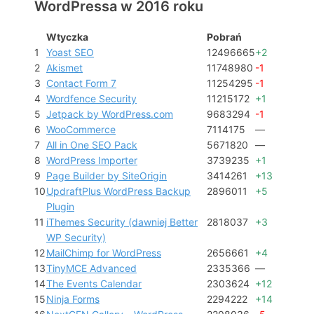
WordPressa w 2016 roku
Wtyczka
Pobrań
1
Yoast SEO
12496665
+2
2
Akismet
11748980
-1
3
Contact Form 7
11254295
-1
4
Wordfence Security
11215172
+1
5
Jetpack by WordPress.com
9683294
-1
6
WooCommerce
7114175
—
7
All in One SEO Pack
5671820
—
8
WordPress Importer
3739235
+1
9
Page Builder by SiteOrigin
3414261
+13
10
UpdraftPlus WordPress Backup
2896011
+5
Plugin
11
iThemes Security (dawniej Better
2818037
+3
WP Security)
12
MailChimp for WordPress
2656661
+4
13
TinyMCE Advanced
2335366
—
14
The Events Calendar
2303624
+12
15
Ninja Forms
2294222
+14