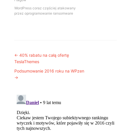
WordPress coraz częściej atakowany
przez oprogramowanie ransomware
Post navigation
←
40% rabatu na całą ofertę
TeslaThemes
Podsumowanie 2016 roku na WPzen
→