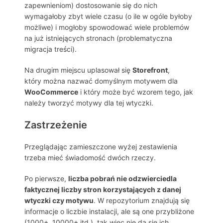
zapewnieniom) dostosowanie się do nich
wymagałoby zbyt wiele czasu (o ile w ogóle byłoby
możliwe) i mogłoby spowodować wiele problemów
na już istniejących stronach (problematyczna
migracja treści).
Na drugim miejscu uplasował się
Storefront
,
który można nazwać domyślnym motywem dla
WooCommerce
i który może być wzorem tego, jak
należy tworzyć motywy dla tej wtyczki.
Zastrzeżenie
Przeglądając zamieszczone wyżej zestawienia
trzeba mieć świadomość dwóch rzeczy.
Po pierwsze,
liczba pobrań nie odzwierciedla
faktycznej liczby stron korzystających z danej
wtyczki czy motywu
. W repozytorium znajdują się
informacje o liczbie instalacji, ale są one przybliżone
(1000+, 10000+ itd.), tak więc nie da się ich