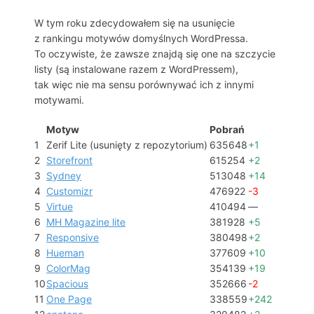
W tym roku zdecydowałem się na usunięcie
z rankingu motywów domyślnych WordPressa.
To oczywiste, że zawsze znajdą się one na szczycie
listy (są instalowane razem z WordPressem),
tak więc nie ma sensu porównywać ich z innymi
motywami.
Motyw
Pobrań
1
Zerif Lite (usunięty z repozytorium)
635648
+1
2
Storefront
615254
+2
3
Sydney
513048
+14
4
Customizr
476922
-3
5
Virtue
410494
—
6
MH Magazine lite
381928
+5
7
Responsive
380498
+2
8
Hueman
377609
+10
9
ColorMag
354139
+19
10
Spacious
352666
-2
11
One Page
338559
+242