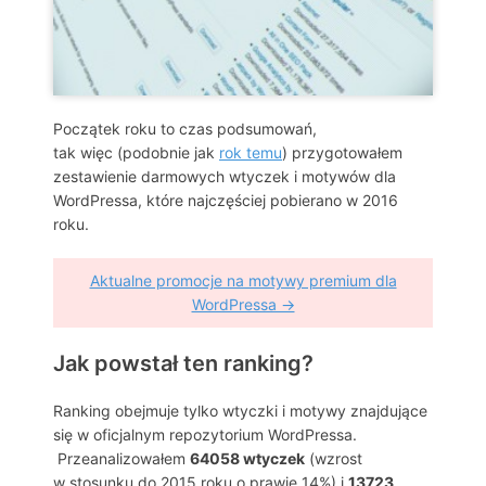
Początek roku to czas podsumowań,
tak więc (podobnie jak
rok temu
) przygotowałem
zestawienie darmowych wtyczek i motywów dla
WordPressa, które najczęściej pobierano w 2016
roku.
Aktualne promocje na motywy premium dla
WordPressa →
Jak powstał ten ranking?
Ranking obejmuje tylko wtyczki i motywy znajdujące
się w oficjalnym repozytorium WordPressa.
Przeanalizowałem
64058 wtyczek
(wzrost
w stosunku do 2015 roku o prawie 14%) i
13723