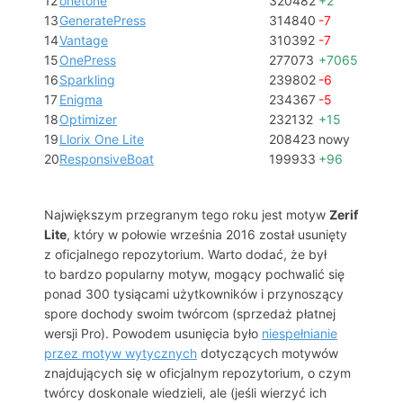
12
onetone
320482
+2
13
GeneratePress
314840
-7
14
Vantage
310392
-7
15
OnePress
277073
+7065
16
Sparkling
239802
-6
17
Enigma
234367
-5
18
Optimizer
232132
+15
19
Llorix One Lite
208423
nowy
20
ResponsiveBoat
199933
+96
Największym przegranym tego roku jest motyw
Zerif
Lite
, który w połowie września 2016 został usunięty
z oficjalnego repozytorium. Warto dodać, że był
to bardzo popularny motyw, mogący pochwalić się
ponad 300 tysiącami użytkowników i przynoszący
spore dochody swoim twórcom (sprzedaż płatnej
wersji Pro). Powodem usunięcia było
niespełnianie
przez motyw wytycznych
dotyczących motywów
znajdujących się w oficjalnym repozytorium, o czym
twórcy doskonale wiedzieli, ale (jeśli wierzyć ich