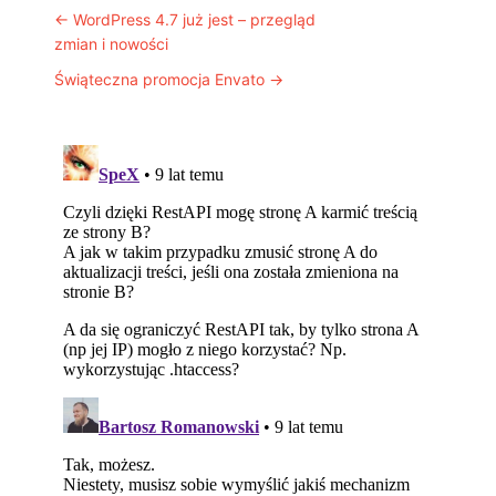
Post navigation
←
WordPress 4.7 już jest – przegląd
zmian i nowości
Świąteczna promocja Envato
→