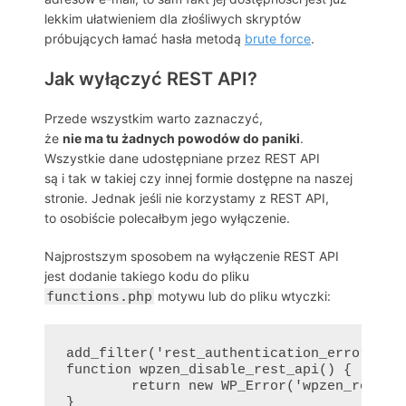
lekkim ułatwieniem dla złośliwych skryptów
próbujących łamać hasła metodą
brute force
.
Jak wyłączyć REST API?
Przede wszystkim warto zaznaczyć,
że
nie ma tu żadnych powodów do paniki
.
Wszystkie dane udostępniane przez REST API
są i tak w takiej czy innej formie dostępne na naszej
stronie. Jednak jeśli nie korzystamy z REST API,
to osobiście polecałbym jego wyłączenie.
Najprostszym sposobem na wyłączenie REST API
jest dodanie takiego kodu do pliku
functions.php
motywu lub do pliku wtyczki:
add_filter('rest_authentication_errors', '
function wpzen_disable_rest_api() {

	return new WP_Error('wpzen_rest_api_disabled', 'REST API disables', array('status' => 403));
