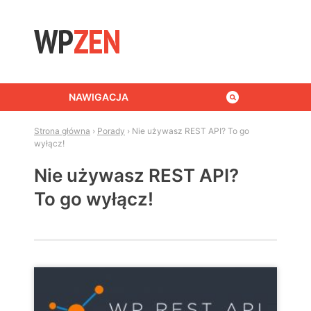
Skip to content
NAWIGACJA
Strona główna
›
Porady
›
Nie używasz REST API? To go
wyłącz!
Nie używasz REST API?
To go wyłącz!