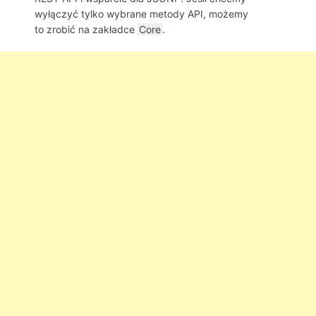
wyłączyć tylko wybrane metody API, możemy
to zrobić na zakładce
Core
.