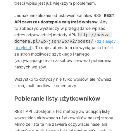
treści wpisu jest już większym problemem.
Jednak niezależnie od ustawień kanałów RSS,
REST
API zawsze udostępnia całą treść wpisów
. Aby
to zobaczyć wystarczy w przeglądarce wpisać
adres odpowiedniej metody API:
http://nasza-
domena.pl/wp-json/wp/v2/posts/
(
działający
przykład
). To daje automatom do wyciągania treści
ze stron możliwość szybkiego i taniego
(zużywającego mało zasobów serwera) pobierania
naszych wpisów.
Wszystko to dotyczy nie tylko wpisów, ale również
stron, multimediów i komentarzy.
Pobieranie listy użytkowników
REST API udostępnia też metodę zwracającą listę
wszystkich aktywnych użytkowników naszej strony.
Mimo że lista ta nie zawiera oczywiście haseł ani
adresów e-mail, to sam fakt jej dostępności jest już