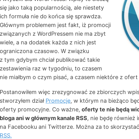
się jako taką popularnością, ale niestety
ich formuła nie do końca się sprawdza.
Głównym problemem jest fakt, iż promocji
związanych z WordPressem nie ma zbyt
wiele, a na dodatek każda z nich jest
ograniczona czasowo. W związku
z tym gdybym chciał publikować takie
zestawienia raz w tygodniu, to czasem
nie miałbym o czym pisać, a czasem niektóre z ofert 
Postanowiłem więc zrezygnować ze zbiorczych wpisó
stworzyłem dział
Promocje
, w którym na bieżąco bę
oferty promocyjne. Co ważne,
oferty te nie będą w
bloga ani w głównym kanale RSS
, nie będę również 
na Facebooku ani Twitterze. Można za to skorzysta
RSS.