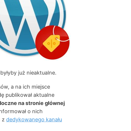
byłyby już nieaktualne.
w, a na ich miejsce
dę publikował aktualne
idoczne na stronie głównej
informował o nich
ć z
dedykowanego kanału