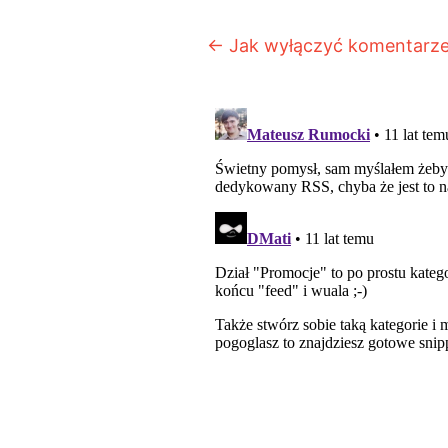
Post navigation
←
Jak wyłączyć komentarze