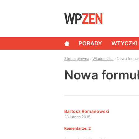
Skip to content
PORADY
WTYCZKI
NAWIGACJA
Strona główna
›
Wiadomości
›
Nowa formuł
Nowa formu
Bartosz Romanowski
23 lutego 2015
Komentarze: 2