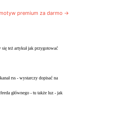
y motyw premium za darmo
→