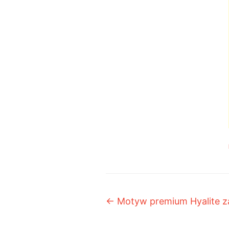
Post navigation
←
Motyw premium Hyalite z