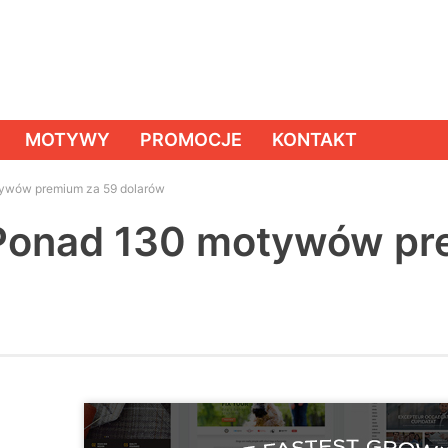
MOTYWY
PROMOCJE
KONTAKT
ywów premium za 59 dolarów
 Ponad 130 motywów pr