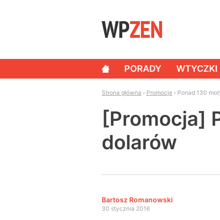
Skip to content
PORADY
WTYCZKI
NAWIGACJA
Strona główna
›
Promocje
›
Ponad 130 mot
[Promocja]
dolarów
Bartosz Romanowski
30 stycznia 2016