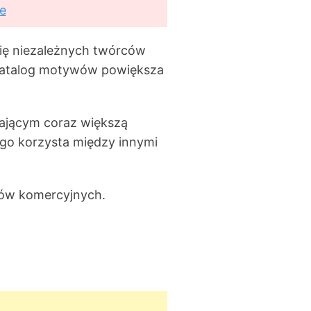
e
się niezależnych twórców
katalog motywów powiększa
ającym coraz większą
ego korzysta między innymi
ów komercyjnych.