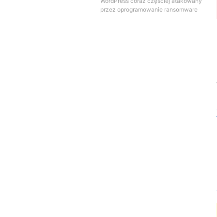
WordPress coraz częściej atakowany
przez oprogramowanie ransomware