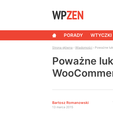
Skip to content
PORADY
WTYCZKI
NAWIGACJA
Strona główna
›
Wiadomości
›
Poważne luk
Poważne luk
WooCommerc
Bartosz Romanowski
13 marca 2015