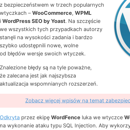
z bezpieczeństwem w trzech popularnych
wtyczkach –
WooCommerce
,
WPML
i
WordPress SEO by Yoast
. Na szczęście
we wszystkich tych przypadkach autorzy
stanęli na wysokości zadania i bardzo
szybko udostępnili nowe, wolne
od błędów wersje swoich wtyczek.
Znalezione błędy są na tyle poważne,
że zalecana jest jak najszybsza
aktualizacja wspomnianych rozszerzeń.
Zobacz więcej wpisów na temat zabezpie
Odkryta
przez ekipę
WordFence
luka we wtyczce
W
na wykonanie ataku typu SQL Injection. Aby wykorzy