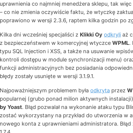
uprawnienia co najmniej menedżera sklepu, tak wię
– co nie zmienia oczywiście faktu, że wtyczkę zaktu
poprawiono w wersji 2.3.6, raptem kilka godzin po 
Kilka dni wcześniej specjaliści z
Klikki Oy
odkryli
aż c
z bezpieczeństwem w komercyjnej wtyczce
WPML
.
typu SQL Injection i XSS, a także na usuwanie wpisów
kontroli dostępu w module synchronizacji menu) o
funkcji administracyjnych bez posiadania odpowiedn
błędy zostały usunięte w wersji 3.1.9.1.
Najpoważniejszym problemem była
odkryta
przez
W
popularnej (grubo ponad milion aktywnych instalacj
by Yoast
. Błąd pozwalał na wykonanie ataku typu Bli
zostać wykorzystany na przykład do utworzenia w a
nowego konta z uprawnieniami administratora. Błąd z
1.7.4.