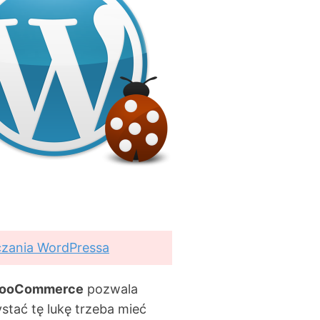
czania WordPressa
ooCommerce
pozwala
stać tę lukę trzeba mieć