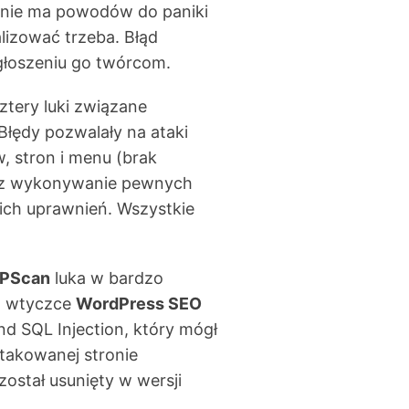
c nie ma powodów do paniki
alizować trzeba. Błąd
zgłoszeniu go twórcom.
ztery luki związane
 Błędy pozwalały na ataki
, stron i menu (brak
raz wykonywanie pewnych
ich uprawnień. Wszystkie
PScan
luka w bardzo
i) wtyczce
WordPress SEO
nd SQL Injection, który mógł
takowanej stronie
ostał usunięty w wersji