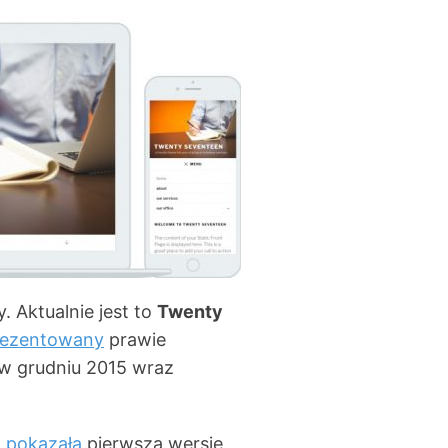
 Aktualnie jest to
Twenty
rezentowany
prawie
y w grudniu 2015 wraz
a
pokazała
pierwszą wersję