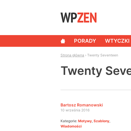
Skip to content
PORADY
WTYCZKI
NAWIGACJA
Strona główna
›
Twenty Seventeen
Twenty Sev
Bartosz Romanowski
10 września 2016
Kategorie:
Motywy
,
Szablony
,
Wiadomości