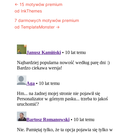
Post navigation
←
15 motywów premium
od InkThemes
7 darmowych motywów premium
od TemplateMonster
→