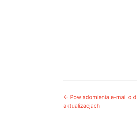
Post navigation
←
Powiadomienia e-mail o 
aktualizacjach