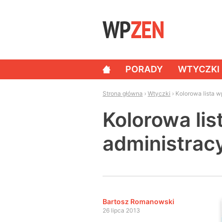
Skip to content
PORADY
WTYCZKI
NAWIGACJA
Strona główna
›
Wtyczki
›
Kolorowa lista 
Kolorowa li
administrac
Bartosz Romanowski
26 lipca 2013