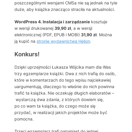
poszczególnymi wersjami CMSa nie są jednak na tyle
duże, aby książka znacząco straciła na aktualności.
WordPress 4. Instalacja i zarządzanie
kosztuje
w wersji drukowanej
39,90 zł
, a w wersji
elektronicznej (PDF, EPUB i MOBI)
31,90 zł
. Można
ją kupić na
stronie wydawnictwa Helion
.
Konkurs!
Dzięki uprzejmości Łukasza Wójcika mam dla Was
trzy egzemplarze książki. Dwa z nich trafią do osób,
które w komentarzach do tego wpisu najciekawiej
uargumentują, dlaczego to właśnie do nich powinna
trafić ta książka. Nie oczekuję długich elaboratów –
wystarczą dwa zdania, z których dowiem się,
po co wam ta książka, do czego może się
przydać, w realizacji jakich projektów może być
pomocna.
Trzeci egzemplarz trafi natomiast do jednej