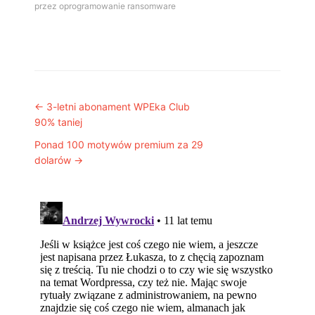
przez oprogramowanie ransomware
Post navigation
←
3-letni abonament WPEka Club
90% taniej
Ponad 100 motywów premium za 29
dolarów
→