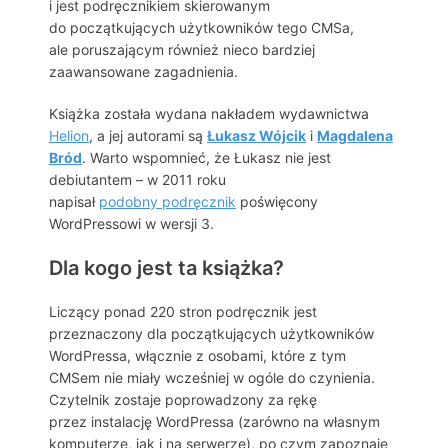
i jest podręcznikiem skierowanym
do początkujących użytkowników tego CMSa,
ale poruszającym również nieco bardziej
zaawansowane zagadnienia.
Książka została wydana nakładem wydawnictwa
Helion
, a jej autorami są
Łukasz Wójcik
i
Magdalena
Bród
. Warto wspomnieć, że Łukasz nie jest
debiutantem – w 2011 roku
napisał
podobny podręcznik
poświęcony
WordPressowi w wersji 3.
Dla kogo jest ta książka?
Liczący ponad 220 stron podręcznik jest
przeznaczony dla początkujących użytkowników
WordPressa, włącznie z osobami, które z tym
CMSem nie miały wcześniej w ogóle do czynienia.
Czytelnik zostaje poprowadzony za rękę
przez instalację WordPressa (zarówno na własnym
komputerze, jak i na serwerze), po czym zapoznaje