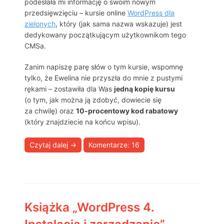
podesłała mi informację o swoim nowym
przedsięwzięciu – kursie online
WordPress dla
zielonych
, który (jak sama nazwa wskazuje) jest
dedykowany początkującym użytkownikom tego
CMSa.
Zanim napiszę parę słów o tym kursie, wspomnę
tylko, że Ewelina nie przyszła do mnie z pustymi
rękami – zostawiła dla Was
jedną kopię kursu
(o tym, jak można ją zdobyć, dowiecie się
za chwilę) oraz
10-procentowy kod rabatowy
(który znajdziecie na końcu wpisu).
Czytaj dalej
→
Komentarze: 16
Książka „WordPress 4.