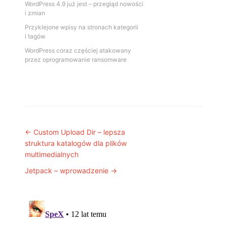
WordPress 4.9 już jest – przegląd nowości
i zmian
Przyklejone wpisy na stronach kategorii
i tagów
WordPress coraz częściej atakowany
przez oprogramowanie ransomware
Post navigation
←
Custom Upload Dir – lepsza
struktura katalogów dla plików
multimedialnych
Jetpack – wprowadzenie
→