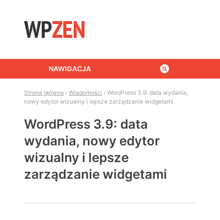
Skip to content
NAWIGACJA
Strona główna
›
Wiadomości
›
WordPress 3.9: data wydania,
nowy edytor wizualny i lepsze zarządzanie widgetami
WordPress 3.9: data
wydania, nowy edytor
wizualny i lepsze
zarządzanie widgetami