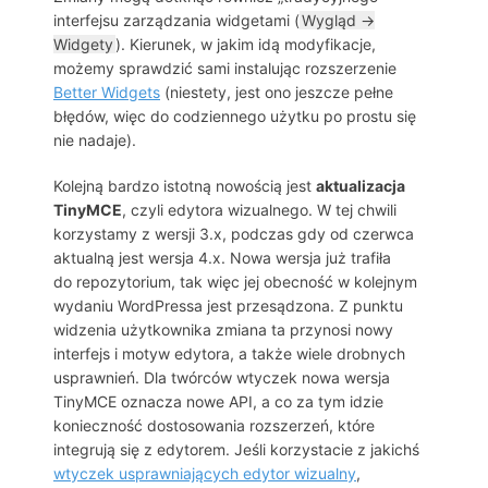
interfejsu zarządzania widgetami (
Wygląd →
Widgety
). Kierunek, w jakim idą modyfikacje,
możemy sprawdzić sami instalując rozszerzenie
Better Widgets
(niestety, jest ono jeszcze pełne
błędów, więc do codziennego użytku po prostu się
nie nadaje).
Kolejną bardzo istotną nowością jest
aktualizacja
TinyMCE
, czyli edytora wizualnego. W tej chwili
korzystamy z wersji 3.x, podczas gdy od czerwca
aktualną jest wersja 4.x. Nowa wersja już trafiła
do repozytorium, tak więc jej obecność w kolejnym
wydaniu WordPressa jest przesądzona. Z punktu
widzenia użytkownika zmiana ta przynosi nowy
interfejs i motyw edytora, a także wiele drobnych
usprawnień. Dla twórców wtyczek nowa wersja
TinyMCE oznacza nowe API, a co za tym idzie
konieczność dostosowania rozszerzeń, które
integrują się z edytorem. Jeśli korzystacie z jakichś
wtyczek usprawniających edytor wizualny
,