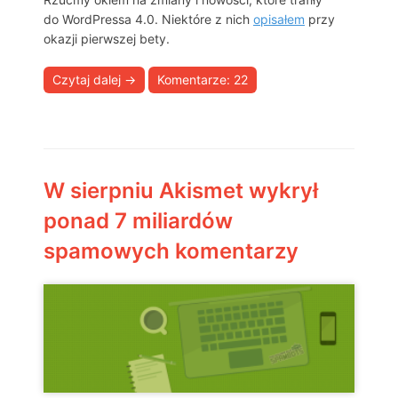
do WordPressa 4.0. Niektóre z nich
opisałem
przy
okazji pierwszej bety.
Czytaj dalej
→
Komentarze: 22
W sierpniu Akismet wykrył
ponad 7 miliardów
spamowych komentarzy