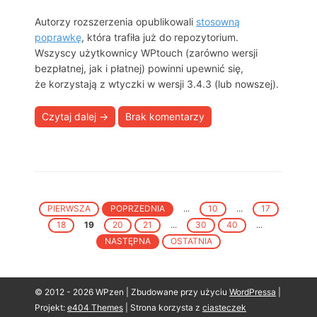
Autorzy rozszerzenia opublikowali
stosowną
poprawkę
, która trafiła już do repozytorium.
Wszyscy użytkownicy WPtouch (zarówno wersji
bezpłatnej, jak i płatnej) powinni upewnić się,
że korzystają z wtyczki w wersji 3.4.3 (lub nowszej).
Czytaj dalej
→
Brak komentarzy
PIERWSZA
POPRZEDNIA
...
10
...
17
18
19
20
21
...
30
40
...
NASTĘPNA
OSTATNIA
© 2012 - 2026 WPzen | Zbudowane przy użyciu
WordPressa
|
Projekt:
e404 Themes
|
Strona korzysta z
ciasteczek