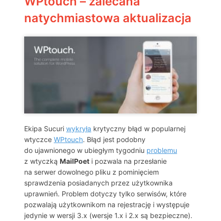
WPtouch – zalecana
natychmiastowa aktualizacja
Ekipa Sucuri
wykryła
krytyczny błąd w popularnej
wtyczce
WPtouch
. Błąd jest podobny
do ujawnionego w ubiegłym tygodniu
problemu
z wtyczką
MailPoet
i pozwala na przesłanie
na serwer dowolnego pliku z pominięciem
sprawdzenia posiadanych przez użytkownika
uprawnień. Problem dotyczy tylko serwisów, które
pozwalają użytkownikom na rejestrację i występuje
jedynie w wersji 3.x (wersje 1.x i 2.x są bezpieczne).