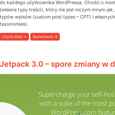
do każdego użytkownika WordPressa. Chodzi o mod
(własne typy treści), który nie jest niczym innym ja
typów wpisów (custom post types – CPT) i własnych
taxonomies).
Czytaj dalej
→
Komentarze: 4
Jetpack 3.0 – spore zmiany w 