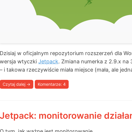
Dzisiaj w oficjalnym repozytorium rozszerzeń dla Wo
wersja wtyczki
Jetpack
. Zmiana numerka z 2.9.x na 3
– i takowa rzeczywiście miała miejsce (mała, ale jedn
Czytaj dalej
→
Komentarze: 4
Jetpack: monitorowanie działan
O tym, jak ważne jest monitorowanie