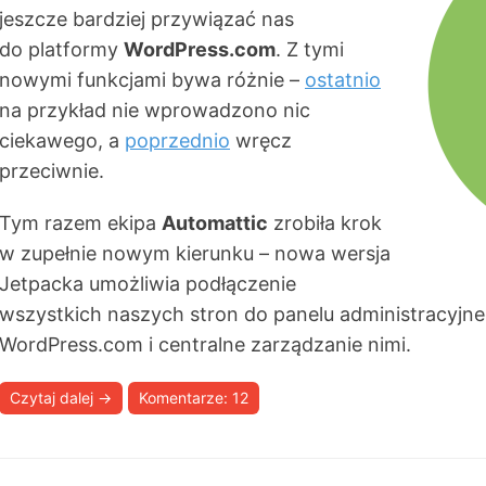
jeszcze bardziej przywiązać nas
do platformy
WordPress.com
. Z tymi
nowymi funkcjami bywa różnie –
ostatnio
na przykład nie wprowadzono nic
ciekawego, a
poprzednio
wręcz
przeciwnie.
Tym razem ekipa
Automattic
zrobiła krok
w zupełnie nowym kierunku – nowa wersja
Jetpacka umożliwia podłączenie
wszystkich naszych stron do panelu administracyjn
WordPress.com i centralne zarządzanie nimi.
Czytaj dalej
→
Komentarze: 12