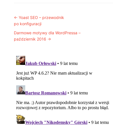
Post navigation
←
Yoast SEO – przewodnik
po konfiguracji
Darmowe motywy dla WordPressa –
październik 2016
→