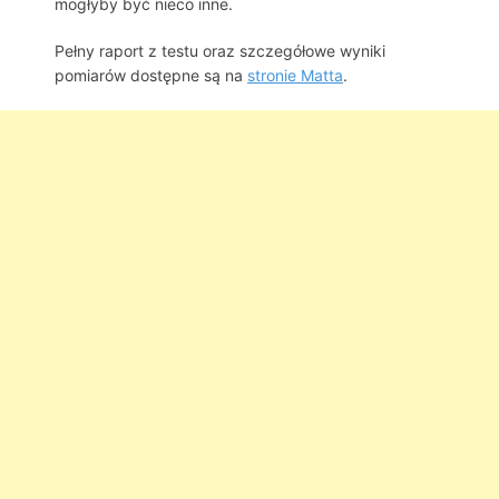
mogłyby być nieco inne.
Pełny raport z testu oraz szczegółowe wyniki
pomiarów dostępne są na
stronie Matta
.