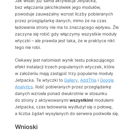
Jak widać już sama aktywacja Jetpacka,
bez włączania jakichkolwiek jego modułów,
powoduje zauważalny wzrost liczby pobieranych
przez przeglądarkę danych, mimo że na czas
ładowania strony nie ma to znaczącego wpływu. Źle
zaczyna się robić gdy włączymy wszystkie moduły
wtyczki – ale prawda jest taka, że w praktyce nikt
tego nie robi.
Ciekawy jest natomiast wynik testu pokazującego
efekt instalacji trzech popularnych wtyczek, które
w założeniu mają zastąpić trzy popularne moduły
Jetpacka. Te wtyczki to
Gallery
,
AddThis
i
Google
Analytics
. Ilość pobieranych przez przeglądarkę
danych wzrosła ponad dwukrotnie w stosunku
do strony z aktywowanymi
wszystkimi
modułami
Jetpacka, czas ładowania wydłużył się o połowę,
a liczba żądań wysyłanych do serwera podwoiła się.
Wnioski