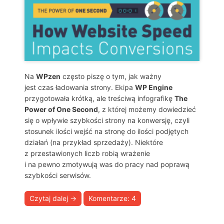
Na
WPzen
często piszę o tym, jak ważny
jest czas ładowania strony. Ekipa
WP Engine
przygotowała krótką, ale treściwą infografikę
The
Power of One Second
, z której możemy dowiedzieć
się o wpływie szybkości strony na konwersję, czyli
stosunek ilości wejść na stronę do ilości podjętych
działań (na przykład sprzedaży). Niektóre
z przestawionych liczb robią wrażenie
i na pewno zmotywują was do pracy nad poprawą
szybkości serwisów.
Czytaj dalej
→
Komentarze: 4