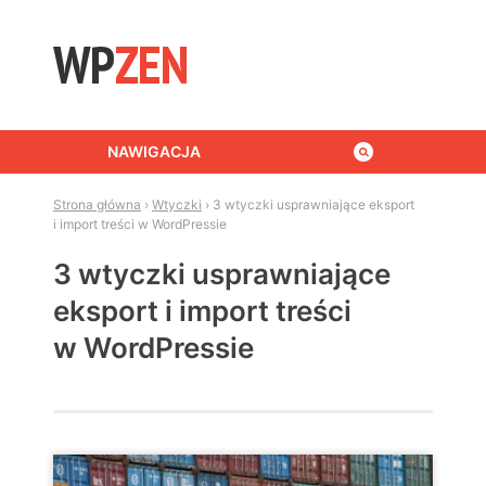
Skip to content
NAWIGACJA
Strona główna
›
Wtyczki
›
3 wtyczki usprawniające eksport
i import treści w WordPressie
3 wtyczki usprawniające
eksport i import treści
w WordPressie