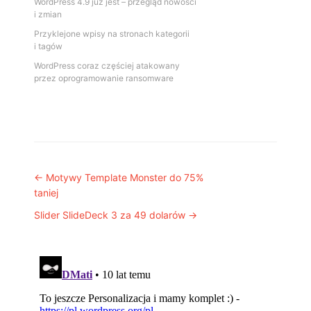
WordPress 4.9 już jest – przegląd nowości
i zmian
Przyklejone wpisy na stronach kategorii
i tagów
WordPress coraz częściej atakowany
przez oprogramowanie ransomware
Post navigation
←
Motywy Template Monster do 75%
taniej
Slider SlideDeck 3 za 49 dolarów
→