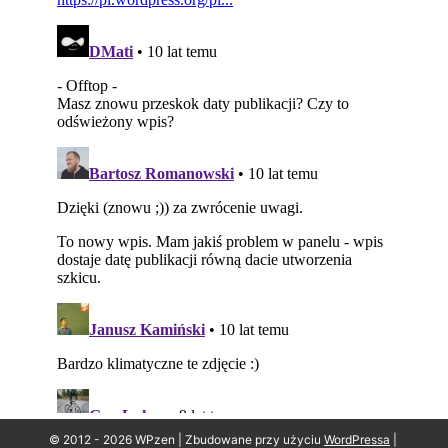
© 2012 - 2026 WPzen | Zbudowane przy użyciu
WordPressa
|