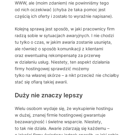
WWW, ale (moim zdaniem) nie powinniśmy tego
od nich oczekiwać (chyba że taka pomoc jest
częścią ich oferty i zostało to wyraźnie napisane).
Kolejną sprawą jest sposób, w jaki pracownicy firm
radzą sobie w sytuacjach awaryjnych. I nie chodzi
tu tylko o czas, w jakim awaria zostanie usunięta,
ale również o sposób komunikacji z klientami
oraz ewentualną rekompensatę za przerwę
w działaniu usług. Niestety, ten aspekt działania
firmy hostingowej sprawdzić możemy
tylko na własnej skórze – a nikt przecież nie chciałby
stać się ofiarą takiej awarii.
Duży nie znaczy lepszy
Wielu osobom wydaje się, że wykupienie hostingu
w dużej, znanej firmie hostingowej gwarantuje
bezawaryjność i świetne wsparcie. Niestety,
to tak nie działa. Awarie zdarzają się każdemu –
o jakości firmy świadczy jednak sposób, w jaki sobie