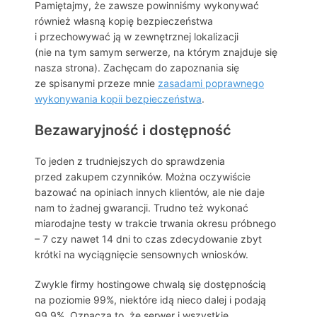
Pamiętajmy, że zawsze powinniśmy wykonywać
również własną kopię bezpieczeństwa
i przechowywać ją w zewnętrznej lokalizacji
(nie na tym samym serwerze, na którym znajduje się
nasza strona). Zachęcam do zapoznania się
ze spisanymi przeze mnie
zasadami poprawnego
wykonywania kopii bezpieczeństwa
.
Bezawaryjność i dostępność
To jeden z trudniejszych do sprawdzenia
przed zakupem czynników. Można oczywiście
bazować na opiniach innych klientów, ale nie daje
nam to żadnej gwarancji. Trudno też wykonać
miarodajne testy w trakcie trwania okresu próbnego
– 7 czy nawet 14 dni to czas zdecydowanie zbyt
krótki na wyciągnięcie sensownych wniosków.
Zwykle firmy hostingowe chwalą się dostępnością
na poziomie 99%, niektóre idą nieco dalej i podają
99,9%. Oznacza to, że serwer i wszystkie