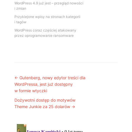
WordPress 4.9 już jest – przegląd nowości
i zmian
Przyklejone wpisy na stronach kategorii
i tagów
WordPress coraz częściej atakowany
przez oprogramowanie ransomware
Post navigation
←
Gutenberg, nowy edytor treści dla
WordPressa, jest już dostępny
w formie wtyczki
Dożywotni dostęp do motywów
Theme Junkie za 25 dolarów
→