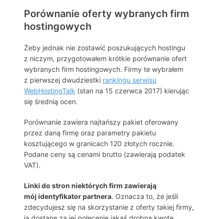
Porównanie oferty wybranych firm
hostingowych
Żeby jednak nie zostawić poszukujących hostingu
z niczym, przygotowałem krótkie porównanie ofert
wybranych firm hostingowych. Firmy te wybrałem
z pierwszej dwudziestki
rankingu serwisu
WebHostingTalk
(stan na 15 czerwca 2017) kierując
się średnią ocen.
Porównanie zawiera najtańszy pakiet oferowany
przez daną firmę oraz parametry pakietu
kosztującego w granicach 120 złotych rocznie.
Podane ceny są cenami brutto (zawierają podatek
VAT).
Linki do stron niektórych firm zawierają
mój identyfikator partnera
. Oznacza to, że jeśli
zdecydujesz się na skorzystanie z oferty takiej firmy,
ja dostanę za jej polecenie jakąś drobną kwotę.