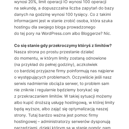
wynosi 20%, limit operacji IO wynosi 100 operacji
na sekundę, a dopuszczalna liczba zapytań do bazy
danych na godzinę wynosi 100 tysięcy. Co z takimi
informacjami jest w stanie zrobić osoba, która szuka
hostingu dla swojego bloga prowadzonego
do tej pory na WordPress.com albo Bloggerze? Nic.
Co się stanie gdy przekroczymy któryś z limitów?
Nasza strona po prostu przestanie działać
do momentu, w którym limity zostaną odnowione
(na przykład do pełnej godziny), aczkolwiek
co bardziej przyjazne firmy poinformują nas najpierw
o występujących problemach. Oczywiście jeśli nasz
serwis nadmiernie obciąża serwer, to problem sam
nie zniknie i regularnie będziemy borykać się
z przekraczaniem limitów. W takiej sytuacji możemy
albo kupić droższą usługę hostingową, w której limity
będą wyższe, albo zająć się optymalizacją naszej
strony. Tutaj bardzo ważna jest pomoc firmy
hostingowej – administratorzy serwerów dysponują
narzędziami, dzięki którym są w stanie pomóc nam