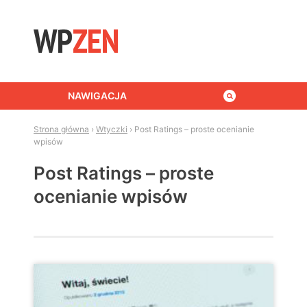
Skip to content
NAWIGACJA
Strona główna
›
Wtyczki
›
Post Ratings – proste ocenianie
wpisów
Post Ratings – proste
ocenianie wpisów