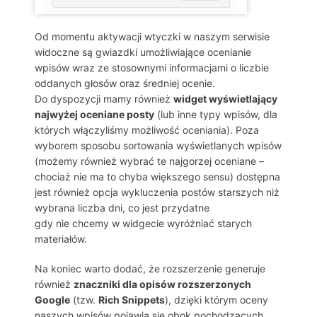
Od momentu aktywacji wtyczki w naszym serwisie
widoczne są gwiazdki umożliwiające ocenianie
wpisów wraz ze stosownymi informacjami o liczbie
oddanych głosów oraz średniej ocenie.
Do dyspozycji mamy również
widget wyświetlający
najwyżej oceniane posty
(lub inne typy wpisów, dla
których włączyliśmy możliwość oceniania). Poza
wyborem sposobu sortowania wyświetlanych wpisów
(możemy również wybrać te najgorzej oceniane –
chociaż nie ma to chyba większego sensu) dostępna
jest również opcja wykluczenia postów starszych niż
wybrana liczba dni, co jest przydatne
gdy nie chcemy w widgecie wyróżniać starych
materiałów.
Na koniec warto dodać, że rozszerzenie generuje
również
znaczniki dla opisów rozszerzonych
Google
(tzw.
Rich Snippets
), dzięki którym oceny
naszych wpisów pojawią się obok pochodzących