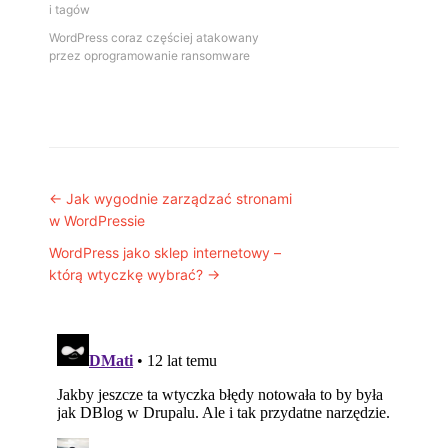
i tagów
WordPress coraz częściej atakowany
przez oprogramowanie ransomware
Post navigation
←
Jak wygodnie zarządzać stronami
w WordPressie
WordPress jako sklep internetowy –
którą wtyczkę wybrać?
→