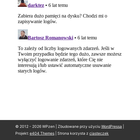
© 2012 - 2026 WPzen | Zbudowane przy użyciu
WordPressa
|
Projekt:
e404 Themes
|
Strona korzysta z
ciasteczek