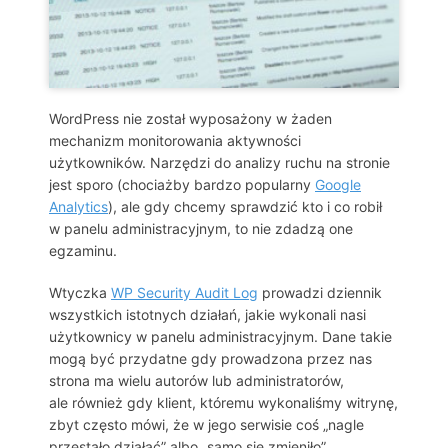
WordPress nie został wyposażony w żaden
mechanizm monitorowania aktywności
użytkowników. Narzędzi do analizy ruchu na stronie
jest sporo (chociażby bardzo popularny
Google
Analytics
), ale gdy chcemy sprawdzić kto i co robił
w panelu administracyjnym, to nie zdadzą one
egzaminu.
Wtyczka
WP Security Audit Log
prowadzi dziennik
wszystkich istotnych działań, jakie wykonali nasi
użytkownicy w panelu administracyjnym. Dane takie
mogą być przydatne gdy prowadzona przez nas
strona ma wielu autorów lub administratorów,
ale również gdy klient, któremu wykonaliśmy witrynę,
zbyt często mówi, że w jego serwisie coś „nagle
przestało działać” albo „samo się zmieniło”.