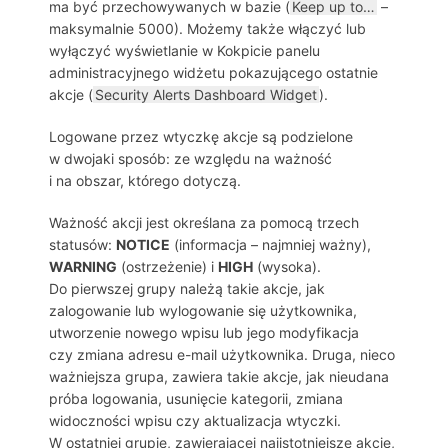
ma być przechowywanych w bazie (
Keep up to…
–
maksymalnie 5000). Możemy także włączyć lub
wyłączyć wyświetlanie w Kokpicie panelu
administracyjnego widżetu pokazującego ostatnie
akcje (
Security Alerts Dashboard Widget
).
Logowane przez wtyczkę akcje są podzielone
w dwojaki sposób: ze względu na ważność
i na obszar, którego dotyczą.
Ważność akcji jest określana za pomocą trzech
statusów:
NOTICE
(informacja – najmniej ważny),
WARNING
(ostrzeżenie) i
HIGH
(wysoka).
Do pierwszej grupy należą takie akcje, jak
zalogowanie lub wylogowanie się użytkownika,
utworzenie nowego wpisu lub jego modyfikacja
czy zmiana adresu e-mail użytkownika. Druga, nieco
ważniejsza grupa, zawiera takie akcje, jak nieudana
próba logowania, usunięcie kategorii, zmiana
widoczności wpisu czy aktualizacja wtyczki.
W ostatniej grupie, zawierającej najistotniejsze akcje,